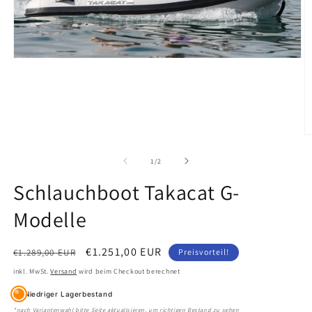
Medien
1
in
Modal
öffnen
M
2
in
von
1
/
2
M
öf
Schlauchboot Takacat G-
Modelle
Normaler
Verkaufspreis
€1.251,00 EUR
€1.289,00 EUR
Preisvorteil!
Preis
inkl. MwSt.
Versand
wird beim Checkout berechnet
Niedriger Lagerbestand
*nach Variantenwahl bitte Seite aktualisieren, um richtigen Bestand zu sehen