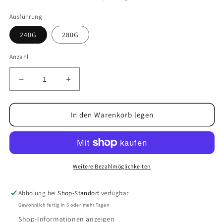
Ausführung
240G
280G
Anzahl
Verringere
Erhöhe
die
die
Menge
Menge
für
für
In den Warenkorb legen
Schlauchboot
Schlauchboot
Takacat
Takacat
G-
G-
Modelle
Modelle
Weitere Bezahlmöglichkeiten
Abholung bei
Shop-Standort
verfügbar
Gewöhnlich fertig in 5 oder mehr Tagen
Shop-Informationen anzeigen