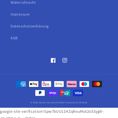
Widerrufsrecht
Impressum
Datenschutzerklärung
AGB
Facebook
Instagram
Zahlungsmethoden
© 2026,
Boote-Donautal GmbH
Powered by Shopify
google-site-verification=Spw7bUU11HZqNxuMot2oSSyjdI-