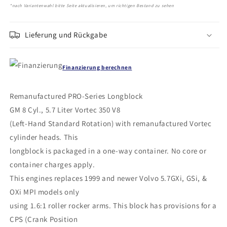
*nach Variantenwahl bitte Seite aktualisieren, um richtigen Bestand zu sehen
Lieferung und Rückgabe
Finanzierung berechnen
Remanufactured PRO‑Series Longblock
GM 8 Cyl., 5.7 Liter Vortec 350 V8
(Left‑Hand Standard Rotation) with remanufactured Vortec
cylinder heads. This
longblock is packaged in a one‑way container. No core or
container charges apply.
This engines replaces 1999 and newer Volvo 5.7GXi, GSi, &
OXi MPI models only
using 1.6:1 roller rocker arms. This block has provisions for a
CPS (Crank Position