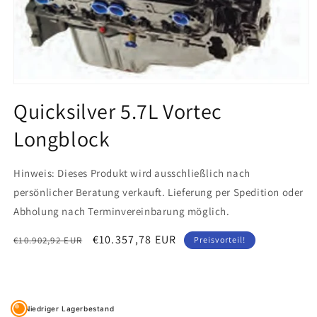
Medien
1
Quicksilver 5.7L Vortec
in
Modal
Longblock
öffnen
Hinweis: Dieses Produkt wird ausschließlich nach
persönlicher Beratung verkauft. Lieferung per Spedition oder
Abholung nach Terminvereinbarung möglich.
Normaler
Verkaufspreis
€10.357,78 EUR
€10.902,92 EUR
Preisvorteil!
Preis
Niedriger Lagerbestand