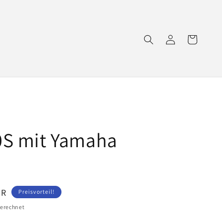
Einloggen
Warenkorb
0S mit Yamaha
s
UR
Preisvorteil!
erechnet