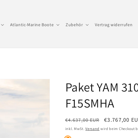
Atlantic-Marine Boote
Zubehör
Vertrag widerrufen
Paket YAM 31
F15SMHA
Normaler
Verkaufsprei
€3.767,00 E
€4.637,00 EUR
Preis
inkl. MwSt.
Versand
wird beim Checkout b