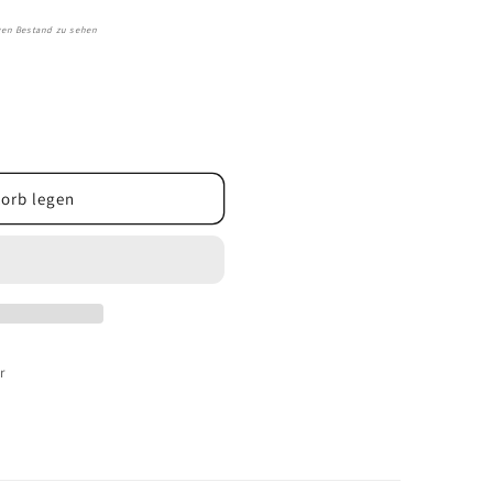
igen Bestand zu sehen
orb legen
r