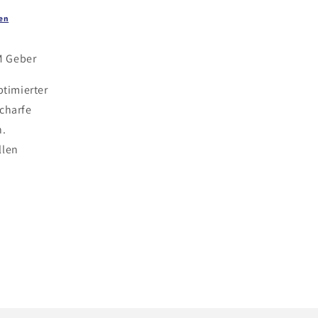
en
M Geber
ptimierter
scharfe
n.
llen