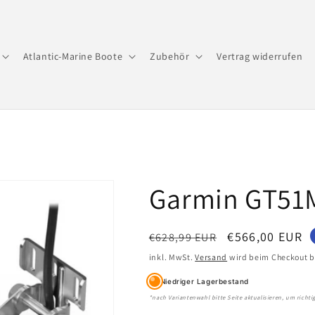
Atlantic-Marine Boote
Zubehör
Vertrag widerrufen
Garmin GT51
Normaler
Verkaufspreis
€566,00 EUR
€628,99 EUR
Preis
inkl. MwSt.
Versand
wird beim Checkout b
Niedriger Lagerbestand
*nach Variantenwahl bitte Seite aktualisieren, um richt