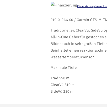
Finanzierung berechn
010-01966-00 / Garmin GT51M-T
Traditioneller, ClearVü, SideVü o
All-in-One Geber für gestochen 
Bilder auch in sehr großen Tiefe
Beinhaltet einen reaktionsschne
Wassertemperatursensor.
Maximale Tiefe:
Trad 550 m
ClearVü 310 m
SideVü 230 m