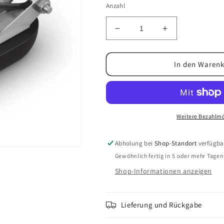
Anzahl
Verringere
Erhöhe
die
die
Menge
Menge
für
für
In den Warenk
Garmin
Garmin
GT51M-
GT51M-
TM
TM
Geber
Geber
Weitere Bezahlmö
Abholung bei
Shop-Standort
verfügba
Gewöhnlich fertig in 5 oder mehr Tagen
Shop-Informationen anzeigen
Lieferung und Rückgabe