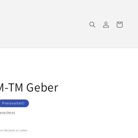
Einloggen
Warenkorb
M-TM Geber
Preisvorteil!
erechnet
igen Bestand zu sehen